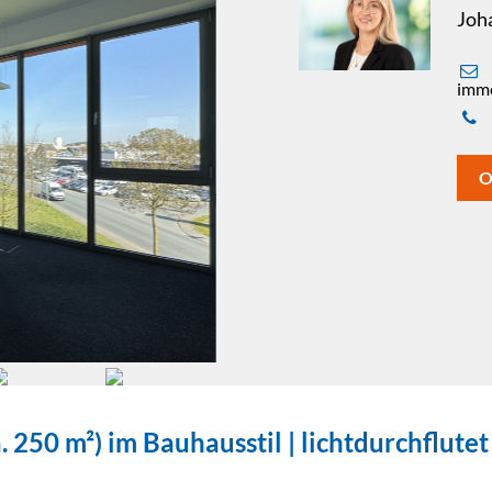
Joh
immo
O
 250 m²) im Bauhausstil | lichtdurchflutet