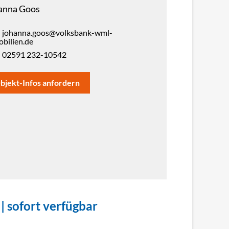
anna Goos
johanna.goos@volksbank-wml-
bilien.de
02591 232-10542
bjekt-Infos anfordern
 | sofort verfügbar