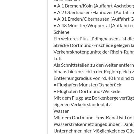
• A 1 Bremen/Köln (Auffahrt Ascheber
• A 2 Oberhausen/Hannover (Auffahrt
• A 31 Emden/Oberhausen (Auffahrt G
• A 43 Münster/Wuppertal (Auffahrten
Schiene
Ein weiteres Plus Lüdinghausens ist di
Strecke Dortmund-Enschede gelegen las
Verkehrsknotenpunkte der Rhein-Ruhr-S
Luft
Als Schnittstellen zu den weiter entfe
hinaus bieten sich in der Region gleich 
Entfernungsradius von rd. 40 km sind z
• Flughafen Münster/Osnabrück
• Flughafen Dortmund/Wickede
Mit dem Flugplatz Borkenberge verfüg
eigenen Verkehrslandeplatz.
Wasser
Mit dem Dortmund-Ems-Kanal ist Lüdi
Wasserstraßennetz angebunden. Dank ei
Unternehmen hier Möglichkeit des Güt