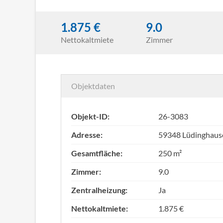
1.875 €
9.0
Nettokaltmiete
Zimmer
Objektdaten
Objekt-ID:
26-3083
Adresse:
59348 Lüdinghaus
Gesamtfläche:
250 m²
Zimmer:
9.0
Zentralheizung:
Ja
Nettokaltmiete:
1.875 €