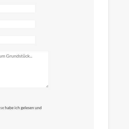
leer.
ise
habe ich gelesen und