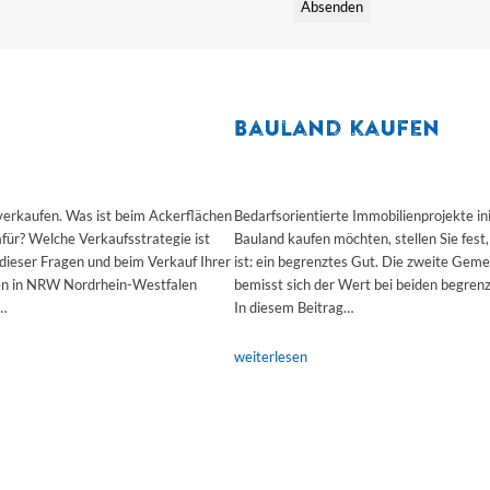
Bauland kaufen
 verkaufen. Was ist beim Ackerflächen
Bedarfsorientierte Immobilienprojekte in
für? Welche Verkaufsstrategie ist
Bauland kaufen möchten, stellen Sie fest
dieser Fragen und beim Verkauf Ihrer
ist: ein begrenztes Gut. Die zweite Geme
hen in NRW Nordrhein-Westfalen
bemisst sich der Wert bei beiden begren
…
In diesem Beitrag…
weiterlesen