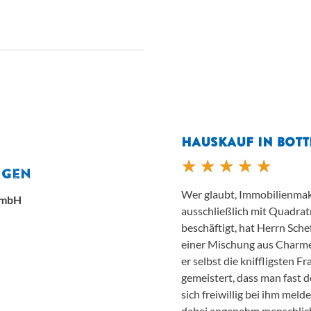
HAUSKAUF IN BOT
ngen
Wer glaubt, Immobilienmakl
GmbH
ausschließlich mit Quadr
beschäftigt, hat Herrn Sche
einer Mischung aus Charme
er selbst die kniffligsten
gemeistert, dass man fast
sich freiwillig bei ihm meld
dabei angenehm menschlic