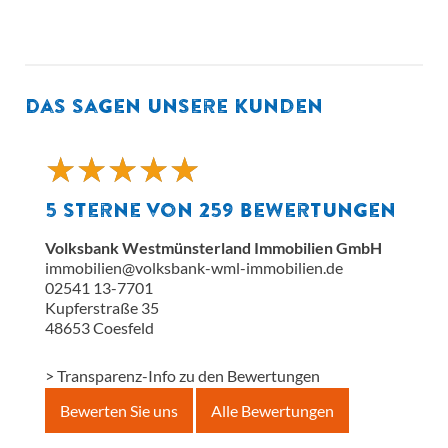
Das sagen unsere Kunden
★
★
★
★
★
★
★
★
★
★
5
Sterne von
259
Bewertungen
Volksbank Westmünsterland Immobilien GmbH
immobilien@volksbank-wml-immobilien.de
02541 13-7701
Kupferstraße 35
48653
Coesfeld
> Transparenz-Info zu den Bewertungen
Bewerten Sie uns
Alle Bewertungen