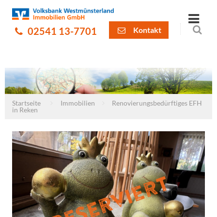
02541 13-7701
Kontakt
Startseite
Immobilien
Renovierungsbedürftiges EFH
in Reken