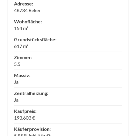
Adresse:
48734 Reken
Wohnfläche:
154 m²
Grundstücksfläche:
617 m²
Zimmer:
5.5
Massiv:
Ja
Zentralheizung:
Ja
Kaufpreis:
193.603 €
Käuferprovision:
5,95 % inkl. MwSt.