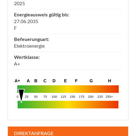
2025
Energieausweis gültig bis:
27.06.2035
F
Befeuerungsart:
Elektroenergie
Wertklasse:
A+
A+
A
B
C
D
E
F
G
H
0
25
50
75
100
125
150
175
200
225
250+
DIREKTANFRAGE