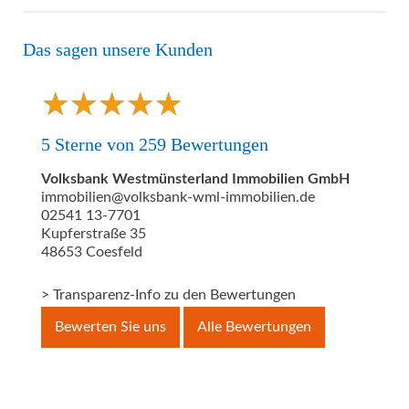
Das sagen unsere Kunden
★
★
★
★
★
★
★
★
★
★
5
Sterne von
259
Bewertungen
Volksbank Westmünsterland Immobilien GmbH
immobilien@volksbank-wml-immobilien.de
02541 13-7701
Kupferstraße 35
48653
Coesfeld
> Transparenz-Info zu den Bewertungen
Bewerten Sie uns
Alle Bewertungen