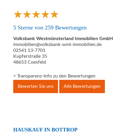
★
★
★
★
★
★
★
★
★
★
5
Sterne von
259
Bewertungen
Volksbank Westmünsterland Immobilien GmbH
immobilien@volksbank-wml-immobilien.de
02541 13-7701
Kupferstraße 35
48653
Coesfeld
> Transparenz-Info zu den Bewertungen
Bewerten Sie uns
Alle Bewertungen
HAUSKAUF IN BOTTROP