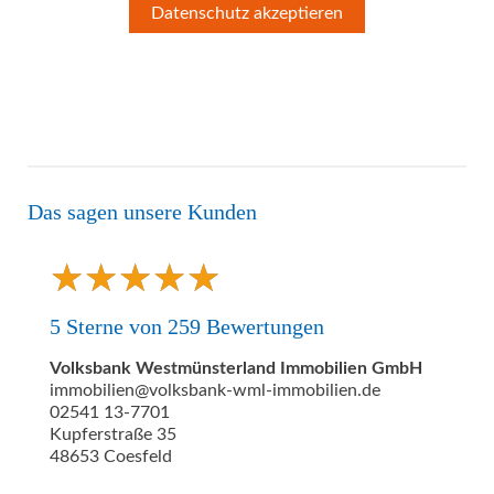
Datenschutz akzeptieren
Das sagen unsere Kunden
★
★
★
★
★
★
★
★
★
★
5
Sterne von
259
Bewertungen
Volksbank Westmünsterland Immobilien GmbH
immobilien@volksbank-wml-immobilien.de
02541 13-7701
Kupferstraße 35
48653
Coesfeld