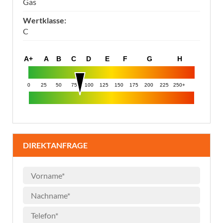
Gas
Wertklasse:
C
A+
A
B
C
D
E
F
G
H
0
25
50
75
100
125
150
175
200
225
250+
DIREKTANFRAGE