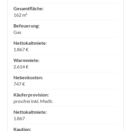
Gesamtfläche:
162 m²
Befeuerung:
Gas
Nettokaltmiete:
1.867 €
Warmmiete:
2.614 €
Nebenkosten:
747 €
Käuferprovision:
prov.frei inkl. MwSt.
Nettokaltmiete:
1.867
Kaution: