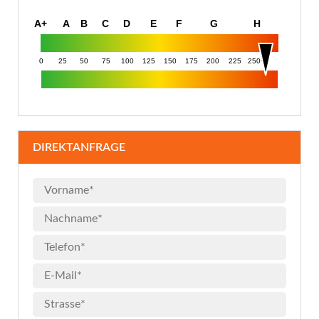
A+
A
B
C
D
E
F
G
H
0
25
50
75
100
125
150
175
200
225
250+
DIREKTANFRAGE