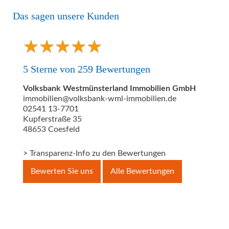
Das sagen unsere Kunden
★
★
★
★
★
★
★
★
★
★
5
Sterne von
259
Bewertungen
Volksbank Westmünsterland Immobilien GmbH
immobilien@volksbank-wml-immobilien.de
02541 13-7701
Kupferstraße 35
48653
Coesfeld
> Transparenz-Info zu den Bewertungen
Bewerten Sie uns
Alle Bewertungen