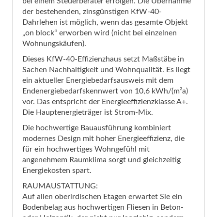
bei einem Steuerberater erfolgen. Die Übernahme
der bestehenden, zinsgünstigen KfW-40-
Dahrlehen ist möglich, wenn das gesamte Objekt
„on block“ erworben wird (nicht bei einzelnen
Wohnungskäufen).
Dieses KfW-40-Effizienzhaus setzt Maßstäbe in
Sachen Nachhaltigkeit und Wohnqualität. Es liegt
ein aktueller Energiebedarfsausweis mit dem
Endenergiebedarfskennwert von 10,6 kWh/(m²a)
vor. Das entspricht der Energieeffizienzklasse A+.
Die Hauptenergieträger ist Strom-Mix.
Die hochwertige Bauausführung kombiniert
modernes Design mit hoher Energieeffizienz, die
für ein hochwertiges Wohngefühl mit
angenehmem Raumklima sorgt und gleichzeitig
Energiekosten spart.
RAUMAUSTATTUNG:
Auf allen oberirdischen Etagen erwartet Sie ein
Bodenbelag aus hochwertigen Fliesen in Beton-