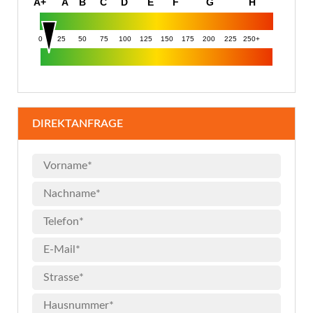
A+
A
B
C
D
E
F
G
H
0
25
50
75
100
125
150
175
200
225
250+
DIREKTANFRAGE