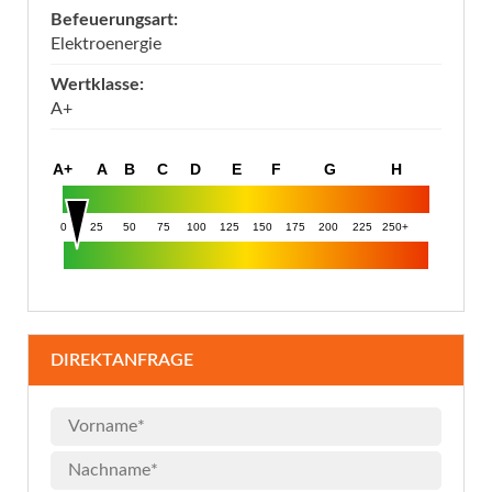
Befeuerungsart:
Elektroenergie
Wertklasse:
A+
A+
A
B
C
D
E
F
G
H
0
25
50
75
100
125
150
175
200
225
250+
DIREKTANFRAGE