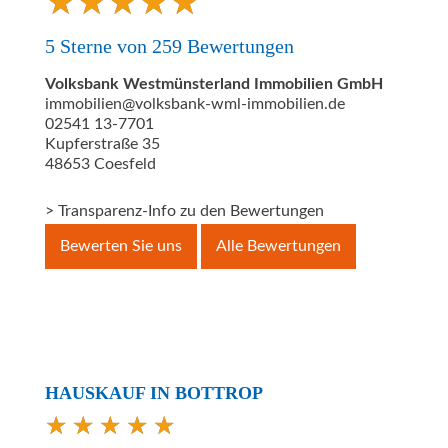
★
★
★
★
★
★
★
★
★
★
5
Sterne von
259
Bewertungen
Volksbank Westmünsterland Immobilien GmbH
immobilien@volksbank-wml-immobilien.de
02541 13-7701
Kupferstraße 35
48653
Coesfeld
> Transparenz-Info zu den Bewertungen
Bewerten Sie uns
Alle Bewertungen
HAUSKAUF IN BOTTROP