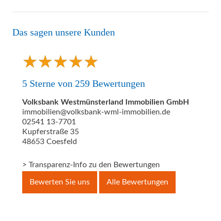
Das sagen unsere Kunden
★
★
★
★
★
★
★
★
★
★
5
Sterne von
259
Bewertungen
Volksbank Westmünsterland Immobilien GmbH
immobilien@volksbank-wml-immobilien.de
02541 13-7701
Kupferstraße 35
48653
Coesfeld
> Transparenz-Info zu den Bewertungen
Bewerten Sie uns
Alle Bewertungen