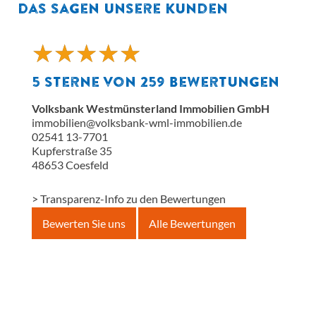
Das sagen unsere Kunden
★
★
★
★
★
★
★
★
★
★
5
Sterne von
259
Bewertungen
Volksbank Westmünsterland Immobilien GmbH
immobilien@volksbank-wml-immobilien.de
02541 13-7701
Kupferstraße 35
48653
Coesfeld
> Transparenz-Info zu den Bewertungen
Bewerten Sie uns
Alle Bewertungen