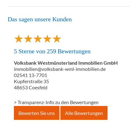
Das sagen unsere Kunden
★
★
★
★
★
★
★
★
★
★
5
Sterne von
259
Bewertungen
Volksbank Westmünsterland Immobilien GmbH
immobilien@volksbank-wml-immobilien.de
02541 13-7701
Kupferstraße 35
48653
Coesfeld
> Transparenz-Info zu den Bewertungen
Bewerten Sie uns
Alle Bewertungen