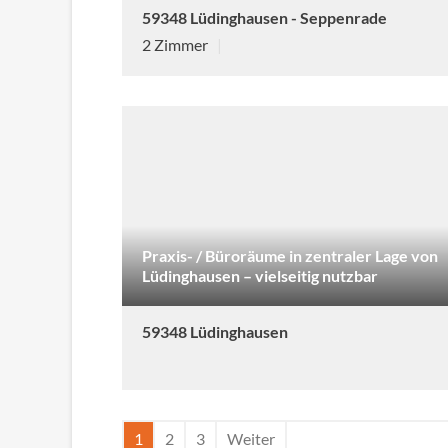
59348 Lüdinghausen - Seppenrade
2 Zimmer
|
Praxis- / Büroräume in zentraler Lage von
Lüdinghausen – vielseitig nutzbar
59348 Lüdinghausen
1
2
3
Weiter