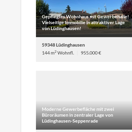
Gepflegtes Wohnhaus mit Gewerbehalle!
Vielseitige Immobilie in attraktiver Lage
von Lüdinghausen!
59348 Lüdinghausen
2
144 m
Wohnfl.
|
955.000 €
Moderne Gewerbefläche mit zwei
Büroräumen in zentraler Lage von
Lüdinghausen-Seppenrade