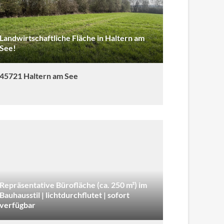
Landwirtschaftliche Fläche in Haltern am
See!
45721 Haltern am See
Repräsentative Bürofläche (ca. 250 m²) im
Bauhausstil | lichtdurchflutet | sofort
verfügbar