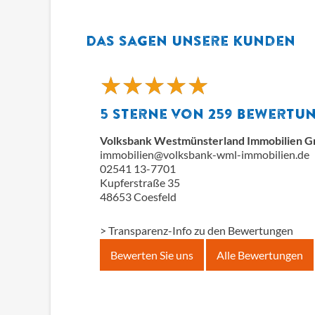
Das sagen unsere Kunden
★
★
★
★
★
★
★
★
★
★
5
Sterne von
259
Bewertu
Volksbank Westmünsterland Immobilien 
immobilien@volksbank-wml-immobilien.de
02541 13-7701
Kupferstraße 35
48653
Coesfeld
> Transparenz-Info zu den Bewertungen
Bewerten Sie uns
Alle Bewertungen