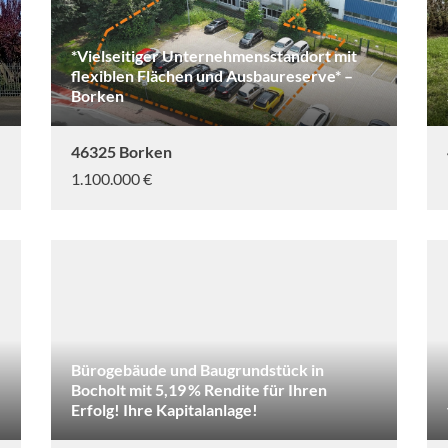
*Vielseitiger Unternehmensstandort mit
flexiblen Flächen und Ausbaureserve* –
Borken
46325 Borken
1.100.000 €
Bürogebäude und Baugrundstück in
Bocholt mit 5,19 % Rendite für Ihren
Erfolg! Ihre Kapitalanlage!