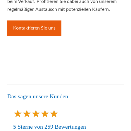
beim Verkauf. Profitieren Sie dabei auch von unserem
regelmäßigen Austausch mit potenziellen Käufern.
Kontaktieren Sie uns
Das sagen unsere Kunden
★
★
★
★
★
★
★
★
★
★
5
Sterne von
259
Bewertungen