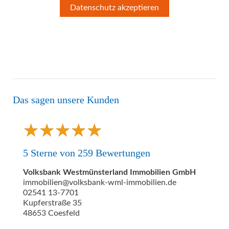
Datenschutz akzeptieren
Das sagen unsere Kunden
★
★
★
★
★
★
★
★
★
★
5
Sterne von
259
Bewertungen
Volksbank Westmünsterland Immobilien GmbH
immobilien@volksbank-wml-immobilien.de
02541 13-7701
Kupferstraße 35
48653
Coesfeld