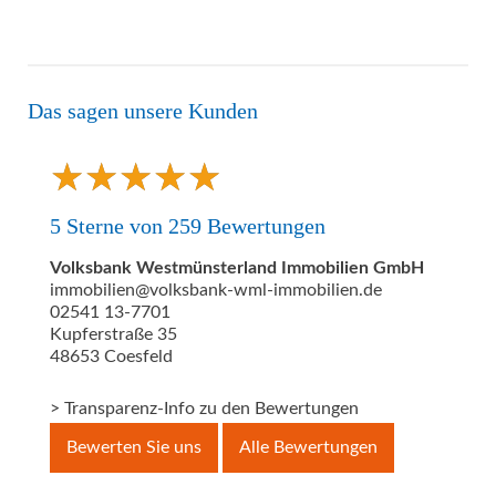
Das sagen unsere Kunden
★
★
★
★
★
★
★
★
★
★
5
Sterne von
259
Bewertungen
Volksbank Westmünsterland Immobilien GmbH
immobilien@volksbank-wml-immobilien.de
02541 13-7701
Kupferstraße 35
48653
Coesfeld
> Transparenz-Info zu den Bewertungen
Bewerten Sie uns
Alle Bewertungen