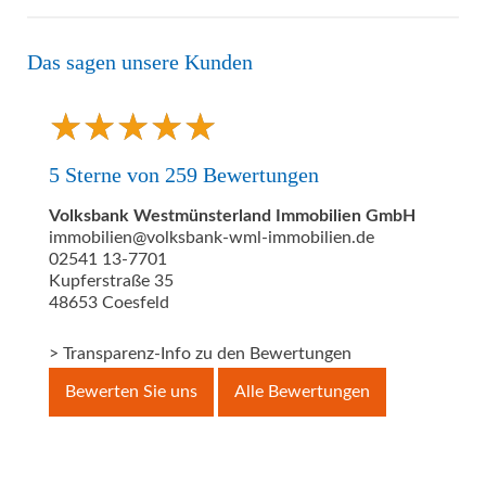
Das sagen unsere Kunden
★
★
★
★
★
★
★
★
★
★
5
Sterne von
259
Bewertungen
Volksbank Westmünsterland Immobilien GmbH
immobilien@volksbank-wml-immobilien.de
02541 13-7701
Kupferstraße 35
48653
Coesfeld
> Transparenz-Info zu den Bewertungen
Bewerten Sie uns
Alle Bewertungen