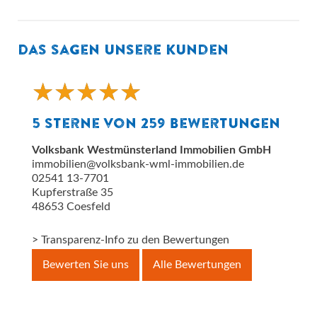
Das sagen unsere Kunden
★
★
★
★
★
★
★
★
★
★
5
Sterne von
259
Bewertungen
Volksbank Westmünsterland Immobilien GmbH
immobilien@volksbank-wml-immobilien.de
02541 13-7701
Kupferstraße 35
48653
Coesfeld
> Transparenz-Info zu den Bewertungen
Bewerten Sie uns
Alle Bewertungen