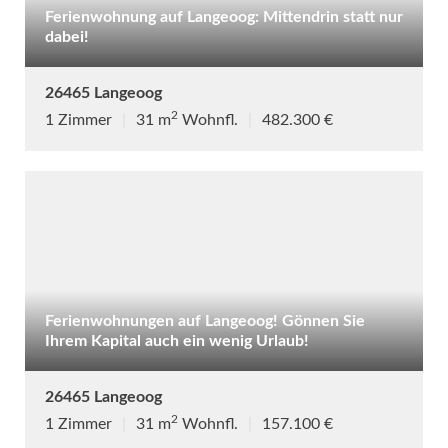
Ferienwohnung auf Langeoog: Mittendrin statt nur
dabei!
26465 Langeoog
2
1 Zimmer
|
31 m
Wohnfl.
|
482.300 €
Ferienwohnungen auf Langeoog! Gönnen Sie
Ihrem Kapital auch ein wenig Urlaub!
26465 Langeoog
2
1 Zimmer
|
31 m
Wohnfl.
|
157.100 €