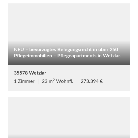
NEU – bevorzugtes Belegungsrecht in über 250
Pflegeimmobilien – Pflegeapartments in Wetzlar.
35578 Wetzlar
2
1 Zimmer
|
23 m
Wohnfl.
|
273.394 €