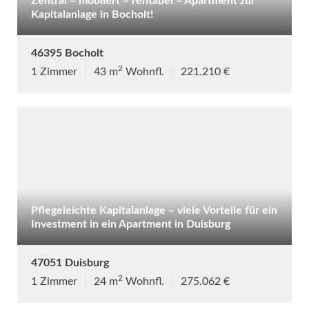
Zentral – möbliert – rentabel – Apartment zur
Kapitalanlage in Bocholt!
46395 Bocholt
2
1 Zimmer
|
43 m
Wohnfl.
|
221.210 €
Pflegeleichte Kapitalanlage – viele Vorteile für ein
Investment in ein Apartment in Duisburg
47051 Duisburg
2
1 Zimmer
|
24 m
Wohnfl.
|
275.062 €